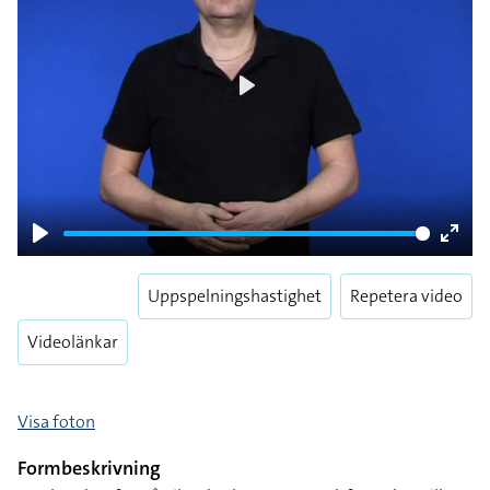
Play
Play
Enter
fulls
Uppspelningshastighet
Repetera video
Videolänkar
Visa foton
Formbeskrivning