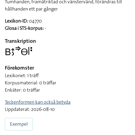
Tumhanden, framåtriktad och vänstervänd, förändras till
hållhanden ett par gånger
Lexikon-ID:
04770
Glosa i STS-korpus:
-
Transkription
􌤧􌤴􌤶􌦆􌤫􌥼􌥻
Förekomster
Lexikonet: 1 träff
Korpusmaterial: 0 träffar
Enkäter: 0 träffar
Teckenformen kan också betyda
Uppdaterat: 2026-08-10
Exempel