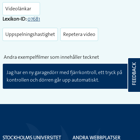
fullsc
Videolänkar
Lexikon-ID:
07681
Uppspelningshastighet
Repetera video
Andra exempelfilmer som innehåller tecknet
FEEDBACK
Jag har en ny garagedörr med fjärrkontroll, ett tryck på
kontrollen och dörren går upp automatiskt.
STOCKHOLMS UNIVERSITET
ANDRA WEBBPLATSER