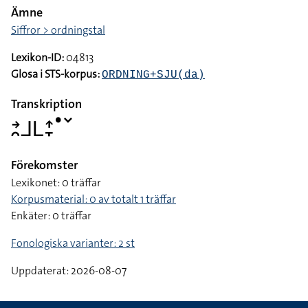
Ämne
Siffror > ordningstal
Lexikon-ID:
04813
Glosa i STS-korpus:
ORDNING+SJU(da)
Transkription
􌥔􌥘􌤨􌥈􌤴􌥙􌤟􌥧
Förekomster
Lexikonet: 0 träffar
Korpusmaterial: 0 av totalt 1 träffar
Enkäter: 0 träffar
Fonologiska varianter: 2 st
Uppdaterat: 2026-08-07