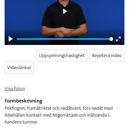
Play
Play
Enter
fulls
Uppspelningshastighet
Repetera video
Videolänkar
Visa foton
Formbeskrivning
Pekfingret, framåtriktat och nedåtvänt, förs nedåt med
bibehållen kontakt med högerriktade och inåtvända L-
handens tumme