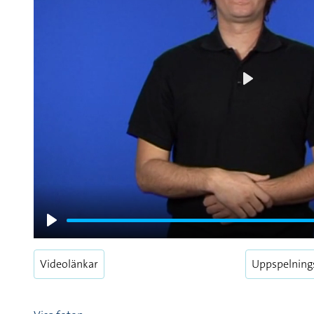
Play
Play
Videolänkar
Uppspelning