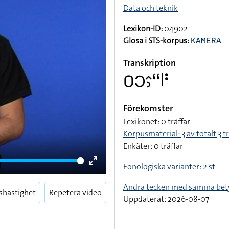
Data och teknik
Lexikon-ID:
04902
Glosa i STS-korpus:
KAMERA
Transkription
􌤆􌥋􌤵􌤶􌦨􌥼􌥻
Förekomster
Lexikonet: 0 träffar
Korpusmaterial: 3 av totalt 3 tr
Enkäter: 0 träffar
Fonologiska varianter: 2 st
Enter
fullscreen
Andra tecken med samma bet
shastighet
Repetera video
Uppdaterat: 2026-08-07