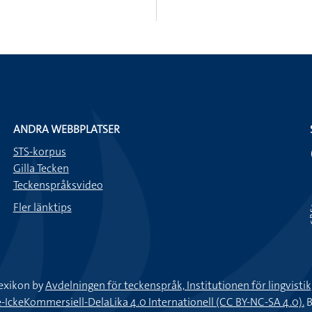
ANDRA WEBBPLATSER
STS-korpus
Gilla Tecken
Teckenspråksvideo
Fler länktips
exikon by
Avdelningen för teckenspråk, Institutionen för lingvisti
keKommersiell-DelaLika 4.0 Internationell (CC BY-NC-SA 4.0).
B