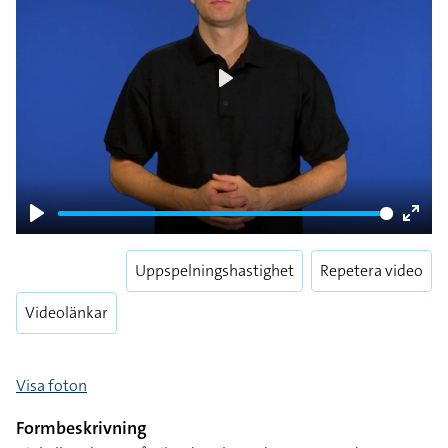
Play
Play
Enter
fulls
Uppspelningshastighet
Repetera video
Videolänkar
Visa foton
Formbeskrivning