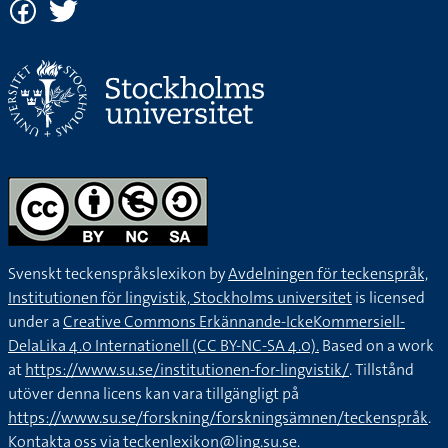
Svenskt teckenspråkslexikon by
Avdelningen för teckenspråk,
Institutionen för lingvistik, Stockholms universitet
is licensed
under a
Creative Commons Erkännande-IckeKommersiell-
DelaLika 4.0 Internationell (CC BY-NC-SA 4.0).
Based on a work
at
https://www.su.se/institutionen-for-lingvistik/
. Tillstånd
utöver denna licens kan vara tillgängligt på
https://www.su.se/forskning/forskningsämnen/teckenspråk
.
Kontakta oss via
teckenlexikon@ling.su.se
.