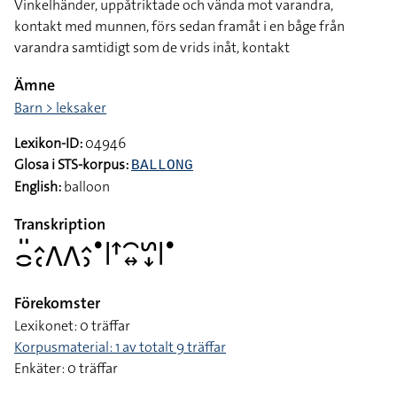
Vinkelhänder, uppåtriktade och vända mot varandra,
kontakt med munnen, förs sedan framåt i en båge från
varandra samtidigt som de vrids inåt, kontakt
Ämne
Barn > leksaker
Lexikon-ID:
04946
Glosa i STS-korpus:
BALLONG
English:
balloon
Transkription
􌤌􌤺􌤵􌥗􌤣􌤣􌤵􌤶􌤟􌥼􌦃􌥯􌦉􌥲􌦊􌥼􌤟
Förekomster
Lexikonet: 0 träffar
Korpusmaterial: 1 av totalt 9 träffar
Enkäter: 0 träffar