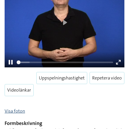
Play
Uppspelningshastighet
Repetera video
Pause
Enter
fulls
Videolänkar
Visa foton
Formbeskrivning