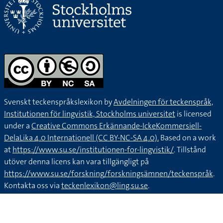
Svenskt teckenspråkslexikon by
Avdelningen för teckenspråk,
Institutionen för lingvistik, Stockholms universitet
is licensed
under a
Creative Commons Erkännande-IckeKommersiell-
DelaLika 4.0 Internationell (CC BY-NC-SA 4.0).
Based on a work
at
https://www.su.se/institutionen-for-lingvistik/
. Tillstånd
utöver denna licens kan vara tillgängligt på
https://www.su.se/forskning/forskningsämnen/teckenspråk
.
Kontakta oss via
teckenlexikon@ling.su.se
.