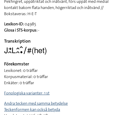
Pekfingret, uppåtriktat och inåtvänt, förs uppåt med medial
kontakt bakom flata handen, högerriktad och inåtvänd //
Bokstaveras: H-E-T
Lexikon-ID:
04985
Glosa i STS-korpus:
-
Transkription
􌤢􌥔􌥘􌥈􌤵􌥘􌥦􌥡􌥠#(het)
Förekomster
Lexikonet: 0 träffar
Korpusmaterial: 0 träffar
Enkäter: 0 träffar
Fonologiska varianter: 1 st
Andra tecken med samma betydelse
Teckenformen kan också betyda