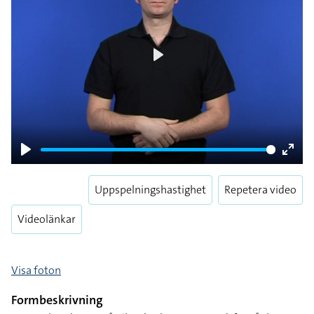
Play
Play
Enter
fulls
Uppspelningshastighet
Repetera video
Videolänkar
Visa foton
Formbeskrivning