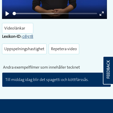
Play
Enter
fullsc
Videolänkar
Lexikon-ID:
08978
Uppspelningshastighet
Repetera video
FEEDBACK
Andra exempelfilmer som innehåller tecknet
Till middag idag blir det spagetti och köttfärssås.