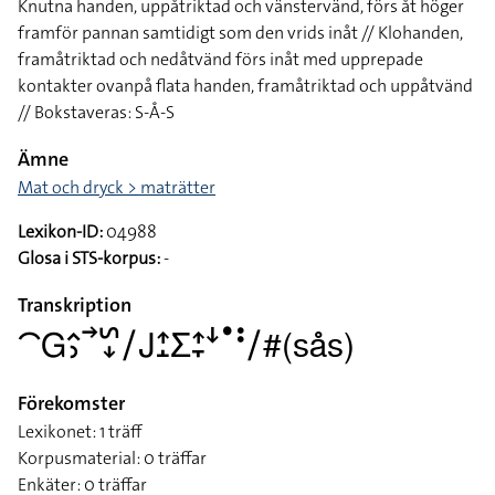
Knutna handen, uppåtriktad och vänstervänd, förs åt höger
framför pannan samtidigt som den vrids inåt // Klohanden,
framåtriktad och nedåtvänd förs inåt med upprepade
kontakter ovanpå flata handen, framåtriktad och uppåtvänd
// Bokstaveras: S-Å-S
Ämne
Mat och dryck > maträtter
Lexikon-ID:
04988
Glosa i STS-korpus:
-
Transkription
􌤃􌤦􌤵􌤶􌥣􌥲􌦊􌥠􌤢􌤴􌤸􌤥􌤴􌥙􌦄􌤟􌥻􌥠#(sås)
Förekomster
Lexikonet: 1 träff
Korpusmaterial: 0 träffar
Enkäter: 0 träffar