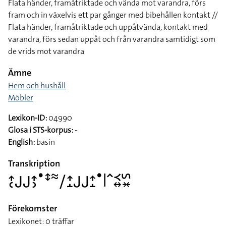
Flata händer, framåtriktade och vända mot varandra, förs
fram och in växelvis ett par gånger med bibehållen kontakt //
Flata händer, framåtriktade och uppåtvända, kontakt med
varandra, förs sedan uppåt och från varandra samtidigt som
de vrids mot varandra
Ämne
Hem och hushåll
Möbler
Lexikon-ID:
04990
Glosa i STS-korpus:
-
English:
basin
Transkription
􌤴􌥗􌤢􌤢􌤴􌤶􌤟􌥥􌦇􌥠􌤴􌤸􌤢􌤢􌤴􌤸􌤟􌥼􌥦􌥹􌦉􌥲􌦂
Förekomster
Lexikonet: 0 träffar