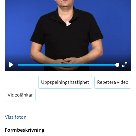
Play
Play
Enter
fulls
Uppspelningshastighet
Repetera video
Videolänkar
Visa foton
Formbeskrivning