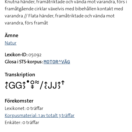
Knutna händer, framåtriktade och vända mot varandra, förs i
framåtgående cirklar växelvis med bibehållen kontakt med
varandra // Flata händer, framåtriktade och vända mot
varandra, förs framåt
Ämne
Natur
Lexikon-ID:
05092
Glosa i STS-korpus:
MOTOR^VÄG
Transkription
􌤴􌥗􌤦􌤦􌤴􌤶􌤟􌥰􌦋􌦇􌥠􌤴􌥗􌤢􌤢􌤴􌤶􌦃
Förekomster
Lexikonet: 0 träffar
Korpusmaterial: 1 av totalt 3 träffar
Enkäter: 0 träffar