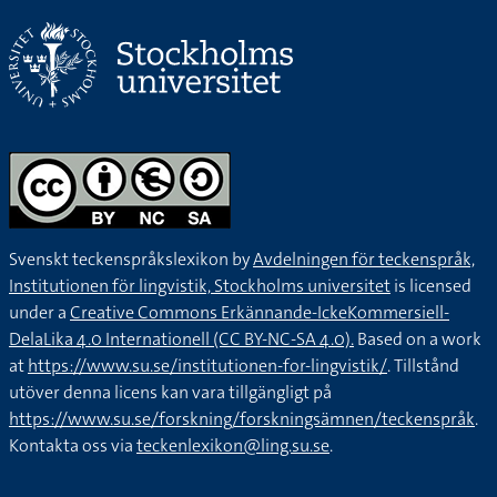
Svenskt teckenspråkslexikon by
Avdelningen för teckenspråk,
Institutionen för lingvistik, Stockholms universitet
is licensed
under a
Creative Commons Erkännande-IckeKommersiell-
DelaLika 4.0 Internationell (CC BY-NC-SA 4.0).
Based on a work
at
https://www.su.se/institutionen-for-lingvistik/
. Tillstånd
utöver denna licens kan vara tillgängligt på
https://www.su.se/forskning/forskningsämnen/teckenspråk
.
Kontakta oss via
teckenlexikon@ling.su.se
.