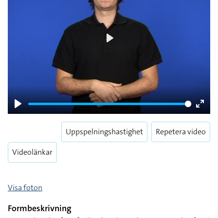
Play
Play
Enter
fulls
Uppspelningshastighet
Repetera video
Videolänkar
Visa foton
Formbeskrivning