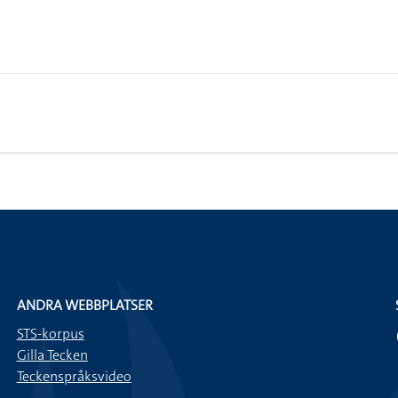
ANDRA WEBBPLATSER
STS-korpus
Gilla Tecken
Teckenspråksvideo