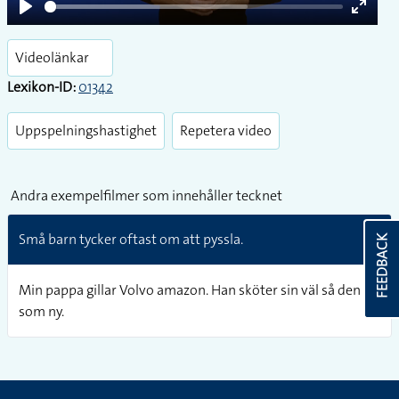
Play
Enter
fullsc
Videolänkar
Lexikon-ID:
01342
Uppspelningshastighet
Repetera video
Andra exempelfilmer som innehåller tecknet
Små barn tycker oftast om att pyssla.
FEEDBACK
Min pappa gillar Volvo amazon. Han sköter sin väl så den är
som ny.