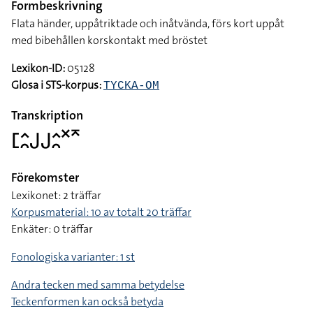
Formbeskrivning
Flata händer, uppåtriktade och inåtvända, förs kort uppåt
med bibehållen korskontakt med bröstet
Lexikon-ID:
05128
Glosa i STS-korpus:
TYCKA-OM
Transkription
􌤕􌤵􌥘􌤢􌤢􌤵􌥘􌦎􌥷
Förekomster
Lexikonet: 2 träffar
Korpusmaterial: 10 av totalt 20 träffar
Enkäter: 0 träffar
Fonologiska varianter: 1 st
Andra tecken med samma betydelse
Teckenformen kan också betyda