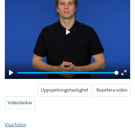
Play
Play
Enter
fulls
Uppspelningshastighet
Repetera video
Videolänkar
Visa foton