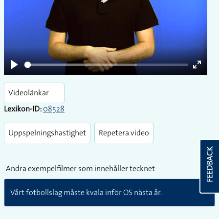
Play
Play
Enter
fullsc
Videolänkar
Lexikon-ID:
08528
Uppspelningshastighet
Repetera video
FEEDBACK
Andra exempelfilmer som innehåller tecknet
Vårt fotbollslag måste kvala inför OS nästa år.