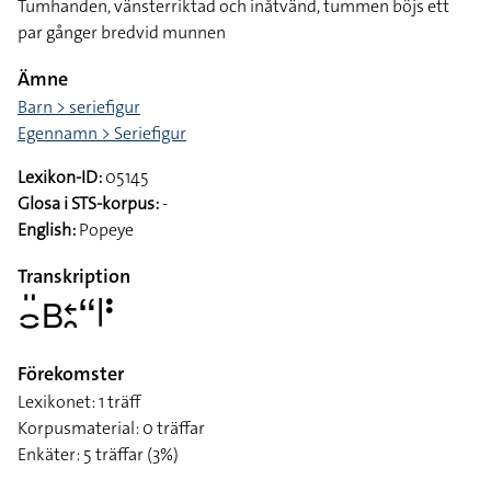
Tumhanden, vänsterriktad och inåtvänd, tummen böjs ett
par gånger bredvid munnen
Ämne
Barn > seriefigur
Egennamn > Seriefigur
Lexikon-ID:
05145
Glosa i STS-korpus:
-
English:
Popeye
Transkription
􌤌􌤺􌤧􌥓􌥘􌦨􌥼􌥻
Förekomster
Lexikonet: 1 träff
Korpusmaterial: 0 träffar
Enkäter: 5 träffar (3%)