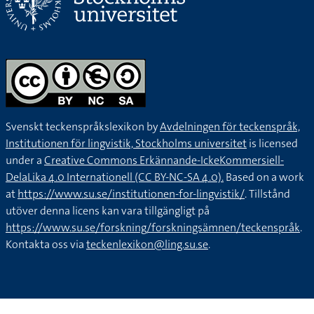
Svenskt teckenspråkslexikon by
Avdelningen för teckenspråk,
Institutionen för lingvistik, Stockholms universitet
is licensed
under a
Creative Commons Erkännande-IckeKommersiell-
DelaLika 4.0 Internationell (CC BY-NC-SA 4.0).
Based on a work
at
https://www.su.se/institutionen-for-lingvistik/
. Tillstånd
utöver denna licens kan vara tillgängligt på
https://www.su.se/forskning/forskningsämnen/teckenspråk
.
Kontakta oss via
teckenlexikon@ling.su.se
.