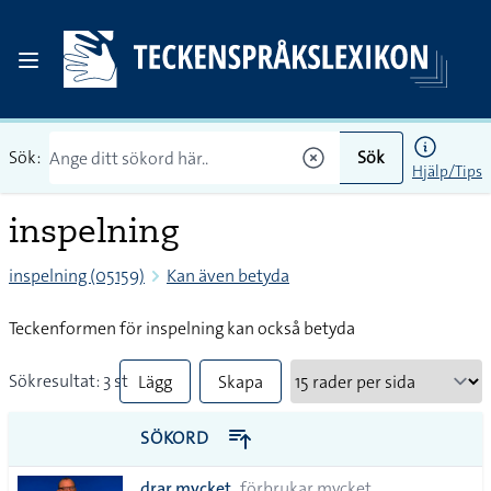
Sök:
Sök
Hjälp/Tips
inspelning
inspelning (05159)
Kan även betyda
Teckenformen för inspelning kan också betyda
Sökresultat: 3 st
Lägg
Skapa
till
PDF
SÖKORD
alla i
drar mycket
förbrukar mycket