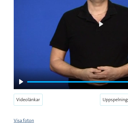
Play
Play
Videolänkar
Uppspelning
Visa foton