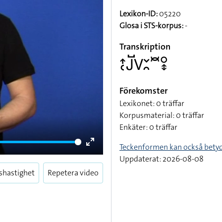
Lexikon-ID:
05220
Glosa i STS-korpus:
-
Transkription
􌤴􌥗􌤢􌤹􌤭􌥖􌥘􌥫􌥰􌦋
Förekomster
Lexikonet: 0 träffar
Korpusmaterial: 0 träffar
Enkäter: 0 träffar
Teckenformen kan också bety
Enter
Uppdaterat: 2026-08-08
fullscreen
shastighet
Repetera video