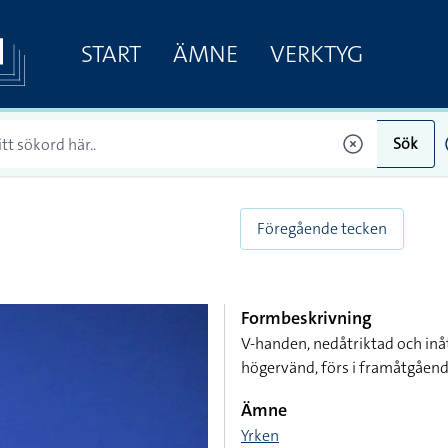
START
ÄMNE
VERKTYG
Sök
Föregående tecken
Formbeskrivning
V-handen, nedåtriktad och inå
högervänd, förs i framåtgående
Ämne
Yrken