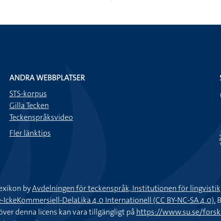
ANDRA WEBBPLATSER
STS-korpus
Gilla Tecken
Teckenspråksvideo
Fler länktips
exikon by
Avdelningen för teckenspråk, Institutionen för lingvisti
keKommersiell-DelaLika 4.0 Internationell (CC BY-NC-SA 4.0).
B
töver denna licens kan vara tillgängligt på
https://www.su.se/fors