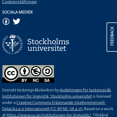
Cookieinställningar
SOCIALA MEDIER
FEEDBACK
Svenskt teckenspråkslexikon by
Avdelningen för teckenspråk,
Institutionen för lingvistik, Stockholms universitet
is licensed
under a
Creative Commons Erkännande-IckeKommersiell-
DelaLika 4.0 Internationell (CC BY-NC-SA 4.0).
Based on a work
at
https://www.su.se/institutionen-for-lingvistik/
. Tillstånd