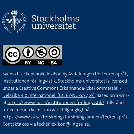
Svenskt teckenspråkslexikon by
Avdelningen för teckenspråk,
Institutionen för lingvistik, Stockholms universitet
is licensed
under a
Creative Commons Erkännande-IckeKommersiell-
DelaLika 4.0 Internationell (CC BY-NC-SA 4.0).
Based on a work
at
https://www.su.se/institutionen-for-lingvistik/
. Tillstånd
utöver denna licens kan vara tillgängligt på
https://www.su.se/forskning/forskningsämnen/teckenspråk
.
Kontakta oss via
teckenlexikon@ling.su.se
.