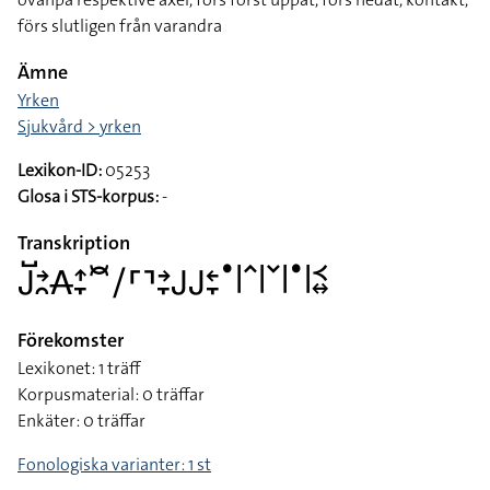
förs slutligen från varandra
Ämne
Yrken
Sjukvård > yrken
Lexikon-ID:
05253
Glosa i STS-korpus:
-
Transkription
􌤢􌤹􌥔􌥘􌥄􌤴􌥙􌥫􌥠􌤠􌥔􌥙􌤢􌤢􌥓􌥙􌤟􌥼􌥦􌥼􌥧􌥼􌤟􌥼􌥹􌦉
Förekomster
Lexikonet: 1 träff
Korpusmaterial: 0 träffar
Enkäter: 0 träffar
Fonologiska varianter: 1 st