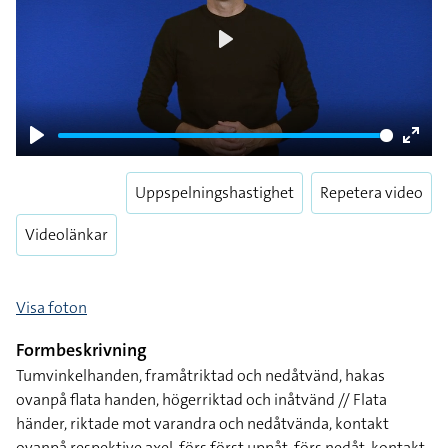
Play
Play
Enter
fulls
Uppspelningshastighet
Repetera video
Videolänkar
Visa foton
Formbeskrivning
Tumvinkelhanden, framåtriktad och nedåtvänd, hakas
ovanpå flata handen, högerriktad och inåtvänd // Flata
händer, riktade mot varandra och nedåtvända, kontakt
ovanpå respektive axel, förs först uppåt, förs nedåt, kontakt,