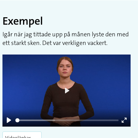
Exempel
Igår när jag tittade upp på månen lyste den med
ett starkt sken. Det var verkligen vackert.
Play
Play
Enter
fullsc
Videolänkar