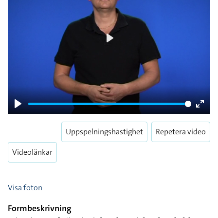
Play
Play
Enter
fulls
Uppspelningshastighet
Repetera video
Videolänkar
Visa foton
Formbeskrivning