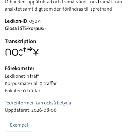
O-handen, uppåtriktad och framåtvänd, förs framåt från
ansiktet samtidigt som den förändras till sprethand
Lexikon-ID:
05271
Glosa i STS-korpus:
-
Transkription
􌤂􌥆􌤵􌤷􌦃􌦆􌥃
Förekomster
Lexikonet: 1 träff
Korpusmaterial: 0 träffar
Enkäter: 0 träffar
Teckenformen kan också betyda
Uppdaterat: 2026-08-06
Exempel