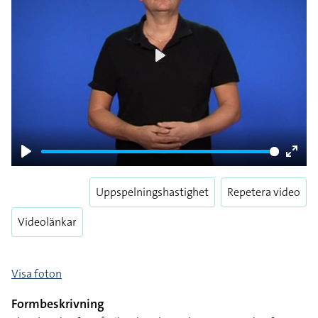
Play
Play
Enter
fulls
Uppspelningshastighet
Repetera video
Videolänkar
Visa foton
Formbeskrivning