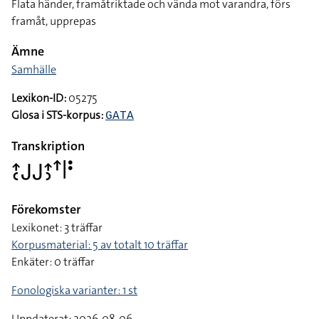
Flata händer, framåtriktade och vända mot varandra, förs
framåt, upprepas
Ämne
Samhälle
Lexikon-ID:
05275
Glosa i STS-korpus:
GATA
Transkription
􌤴􌥗􌤢􌤢􌤴􌤶􌦃􌥼􌥻
Förekomster
Lexikonet: 3 träffar
Korpusmaterial: 5 av totalt 10 träffar
Enkäter: 0 träffar
Fonologiska varianter: 1 st
Uppdaterat: 2026-08-06