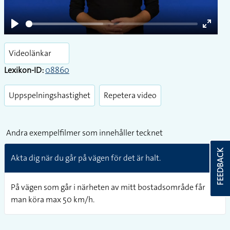
Play
Enter
fullsc
Videolänkar
Lexikon-ID:
08860
Uppspelningshastighet
Repetera video
Andra exempelfilmer som innehåller tecknet
FEEDBACK
Akta dig när du går på vägen för det är halt.
På vägen som går i närheten av mitt bostadsområde får
man köra max 50 km/h.