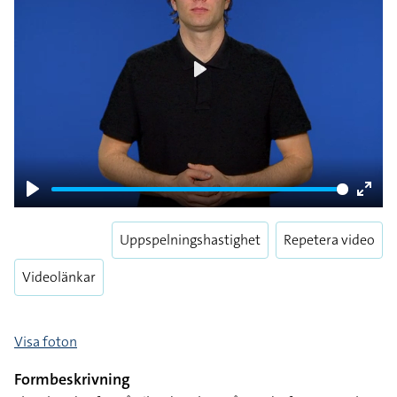
Play
Play
Enter
fulls
Uppspelningshastighet
Repetera video
Videolänkar
Visa foton
Formbeskrivning