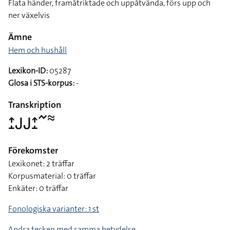
Flata händer, framåtriktade och uppåtvända, förs upp och
ner växelvis
Ämne
Hem och hushåll
Lexikon-ID:
05287
Glosa i STS-korpus:
-
Transkription
􌤴􌤸􌤢􌤢􌤴􌤸􌥨􌦇
Förekomster
Lexikonet: 2 träffar
Korpusmaterial: 0 träffar
Enkäter: 0 träffar
Fonologiska varianter: 1 st
Andra tecken med samma betydelse