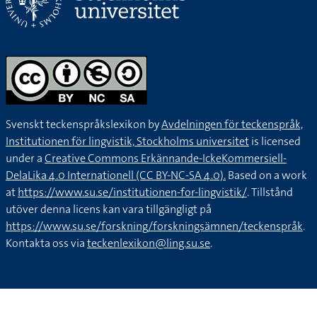
Svenskt teckenspråkslexikon by
Avdelningen för teckenspråk,
Institutionen för lingvistik, Stockholms universitet
is licensed
under a
Creative Commons Erkännande-IckeKommersiell-
DelaLika 4.0 Internationell (CC BY-NC-SA 4.0).
Based on a work
at
https://www.su.se/institutionen-for-lingvistik/
. Tillstånd
utöver denna licens kan vara tillgängligt på
https://www.su.se/forskning/forskningsämnen/teckenspråk
.
Kontakta oss via
teckenlexikon@ling.su.se
.