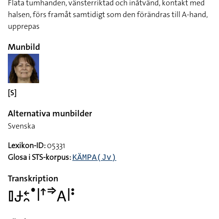
Flata tumhanden, vänsterriktad och inåtvänd, kontakt med
halsen, förs framåt samtidigt som den förändras till A-hand,
upprepas
Munbild
[S]
Alternativa munbilder
Svenska
Lexikon-ID:
05331
Glosa i STS-korpus:
KÄMPA(Jv)
Transkription
􌤞􌥂􌥓􌥘􌤟􌥼􌦃􌦆􌤤􌥼􌥻