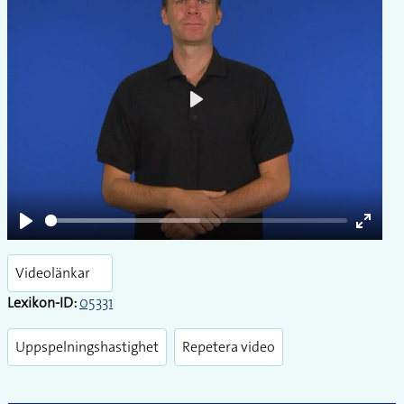
Play
Play
Enter
fullsc
Videolänkar
Lexikon-ID:
05331
Uppspelningshastighet
Repetera video