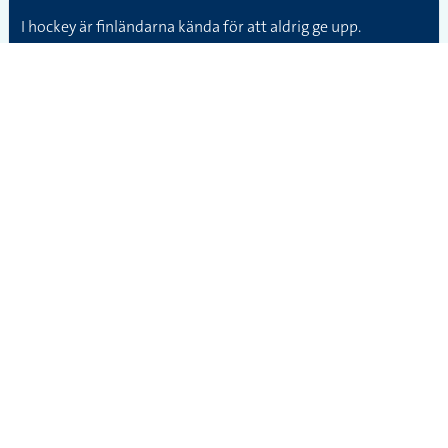
I hockey är finländarna kända för att aldrig ge upp.
Min dotter är hemma och pluggar så mycket hon kan för att
hon har prov på fredag.
STOCKHOLMS UNIVERSITET
ANDRA WEBBPLATSER
Inst. för lingvistik
STS-korpus
SE-106 91 Stockholm
Gilla Tecken
Telefon: 08-16 23 47
Teckenspråksvideo
Kontakt
Fler länktips