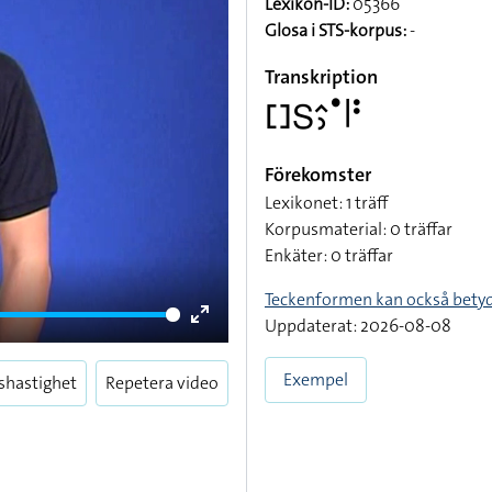
Lexikon-ID:
05366
Glosa i STS-korpus:
-
Transkription
􌤓􌥅􌤵􌤶􌤟􌥼􌥻
Förekomster
Lexikonet: 1 träff
Korpusmaterial: 0 träffar
Enkäter: 0 träffar
Teckenformen kan också bety
Uppdaterat: 2026-08-08
Enter
fullscreen
Exempel
shastighet
Repetera video