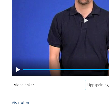
Play
Play
Videolänkar
Uppspelning
Visa foton