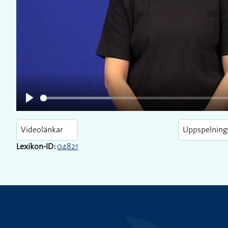
Play
Play
Videolänkar
Uppspelning
Lexikon-ID:
04821