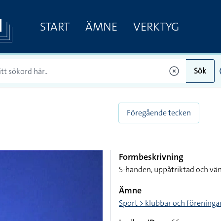
START
ÄMNE
VERKTYG
Sök
Föregående tecken
Formbeskrivning
S-handen, uppåtriktad och vä
Ämne
Sport > klubbar och föreninga