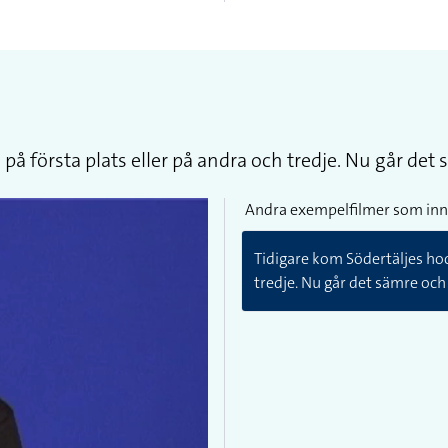
på första plats eller på andra och tredje. Nu går det 
Andra exempelfilmer som inn
Tidigare kom Södertäljes hoc
tredje. Nu går det sämre och 