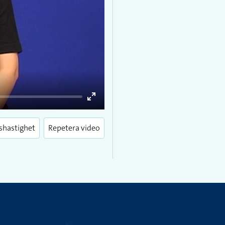
Enter
fullscreen
shastighet
Repetera video