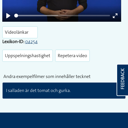
Play
Enter
fullsc
Videolänkar
Lexikon-ID:
04254
Uppspelningshastighet
Repetera video
FEEDBACK
Andra exempelfilmer som innehåller tecknet
I salladen är det tomat och gurka.