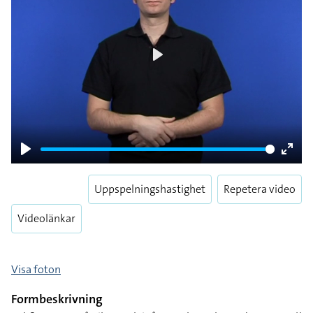
Play
Play
Enter
fulls
Uppspelningshastighet
Repetera video
Videolänkar
Visa foton
Formbeskrivning