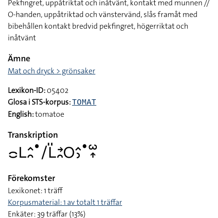
Pekfingret, uppåtriktat och inåtvänt, kontakt med munnen //
O-handen, uppåtriktad och vänstervänd, slås framåt med
bibehållen kontakt bredvid pekfingret, högerriktat och
inåtvänt
Ämne
Mat och dryck > grönsaker
Lexikon-ID:
05402
Glosa i STS-korpus:
TOMAT
English:
tomatoe
Transkription
􌤌􌥈􌤵􌥘􌤟􌥠􌥈􌤺􌥔􌥘􌥆􌤵􌤶􌤟􌥱􌥾
Förekomster
Lexikonet: 1 träff
Korpusmaterial: 1 av totalt 1 träffar
Enkäter: 39 träffar (13%)