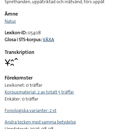
Sprethanden, uppåtriktad och inåtvänd, förs uppåt
Ämne
Natur
Lexikon-ID:
05408
Glosa i STS-korpus:
VÄXA
Transkription
􌥃􌤵􌥘􌥦
Förekomster
Lexikonet: 0 träffar
Korpusmaterial: 2 av totalt 5 träffar
Enkäter: 0 träffar
Fonologiska varianter: 2 st
Andra tecken med samma betydelse
Uppdaterat: 2026-08-08