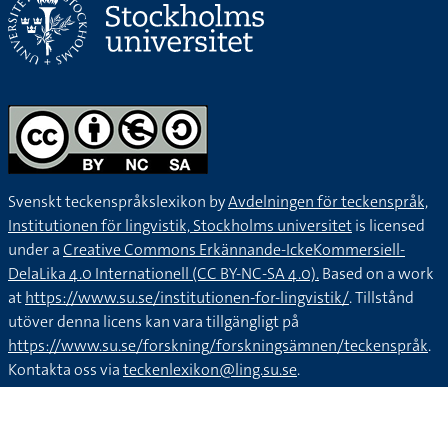
Svenskt teckenspråkslexikon by
Avdelningen för teckenspråk,
Institutionen för lingvistik, Stockholms universitet
is licensed
under a
Creative Commons Erkännande-IckeKommersiell-
DelaLika 4.0 Internationell (CC BY-NC-SA 4.0).
Based on a work
at
https://www.su.se/institutionen-for-lingvistik/
. Tillstånd
utöver denna licens kan vara tillgängligt på
https://www.su.se/forskning/forskningsämnen/teckenspråk
.
Kontakta oss via
teckenlexikon@ling.su.se
.