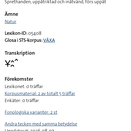
Sprethanden, uppåtriktad och inåtvänd, förs uppåt
Ämne
Natur
Lexikon-ID:
05408
Glosa i STS-korpus:
VÄXA
Transkription
􌥃􌤵􌥘􌥦
Förekomster
Lexikonet: 0 träffar
Korpusmaterial: 2 av totalt 5 träffar
Enkäter: 0 träffar
Fonologiska varianter: 2 st
Andra tecken med samma betydelse
Uppdaterat: 2026-08-07