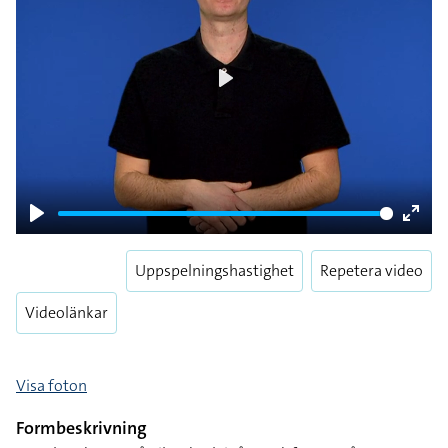
Play
Play
Enter
fulls
Uppspelningshastighet
Repetera video
Videolänkar
Visa foton
Formbeskrivning