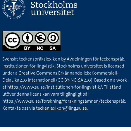
Svenskt teckenspråkslexikon by
Avdelningen för teckenspråk,
Institutionen för lingvistik, Stockholms universitet
is licensed
under a
Creative Commons Erkännande-IckeKommersiell-
DelaLika 4.0 Internationell (CC BY-NC-SA 4.0).
Based on a work
at
https://www.su.se/institutionen-for-lingvistik/
. Tillstånd
utöver denna licens kan vara tillgängligt på
https://www.su.se/forskning/forskningsämnen/teckenspråk
.
Kontakta oss via
teckenlexikon@ling.su.se
.