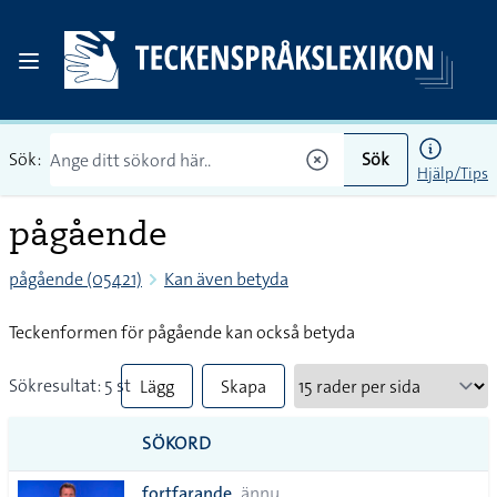
Sök:
Sök
Hjälp/Tips
pågående
pågående (05421)
Kan även betyda
Teckenformen för pågående kan också betyda
Sökresultat: 5 st
Lägg
Skapa
till
PDF
SÖKORD
alla i
fortfarande
ännu