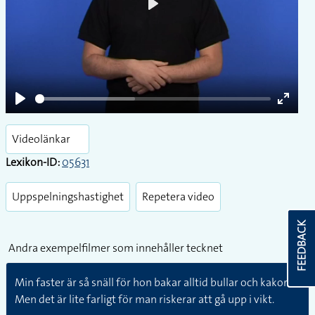
Play
Play
Enter
fullsc
Videolänkar
Lexikon-ID:
05631
Uppspelningshastighet
Repetera video
FEEDBACK
Andra exempelfilmer som innehåller tecknet
Min faster är så snäll för hon bakar alltid bullar och kakor.
Men det är lite farligt för man riskerar att gå upp i vikt.