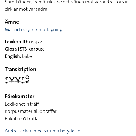
Sprethänder, framåtriktade och vända mot varandra, förs in
cirklar mot varandra
Ämne
Mat och dryck > matlagning
Lexikon-ID:
05422
Glosa i STS-korpus:
-
English:
bake
Transkription
􌤴􌥙􌥃􌥃􌤴􌥙􌥰􌦂
Förekomster
Lexikonet: 1 träff
Korpusmaterial: 0 träffar
Enkäter: 0 träffar
Andra tecken med samma betydelse