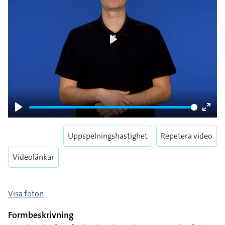
Play
Play
Enter
fulls
Uppspelningshastighet
Repetera video
Videolänkar
Visa foton
Formbeskrivning