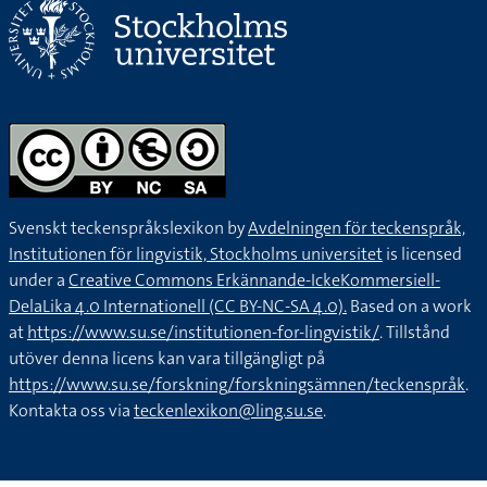
Svenskt teckenspråkslexikon by
Avdelningen för teckenspråk,
Institutionen för lingvistik, Stockholms universitet
is licensed
under a
Creative Commons Erkännande-IckeKommersiell-
DelaLika 4.0 Internationell (CC BY-NC-SA 4.0).
Based on a work
at
https://www.su.se/institutionen-for-lingvistik/
. Tillstånd
utöver denna licens kan vara tillgängligt på
https://www.su.se/forskning/forskningsämnen/teckenspråk
.
Kontakta oss via
teckenlexikon@ling.su.se
.