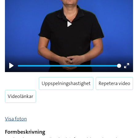
Play
Play
Enter
fulls
Uppspelningshastighet
Repetera video
Videolänkar
Visa foton
Formbeskrivning