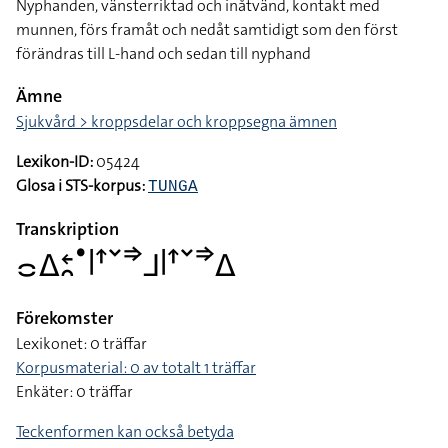
Nyphanden, vänsterriktad och inåtvänd, kontakt med
munnen, förs framåt och nedåt samtidigt som den först
förändras till L-hand och sedan till nyphand
Ämne
Sjukvård > kroppsdelar och kroppsegna ämnen
Lexikon-ID:
05424
Glosa i STS-korpus:
TUNGA
Transkription
􌤌􌤩􌥓􌥘􌤟􌥼􌦃􌥧􌦆􌤨􌥼􌦃􌥧􌦆􌤩
Förekomster
Lexikonet: 0 träffar
Korpusmaterial: 0 av totalt 1 träffar
Enkäter: 0 träffar
Teckenformen kan också betyda