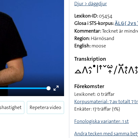
Djur > däggdjur
Lexikon-ID:
05454
Glosa i STS-korpus:
ÄLG(Jvs
Kommentar:
Tecknet är mindre
Region:
Härnösand
English:
moose
Transkription
􌤼􌤣􌤵􌤶􌤟􌥼􌦃􌥧􌥱􌥾􌥠􌤣􌤹􌤴􌥗􌤣􌤴
Förekomster
Lexikonet: 0 träffar
Enter
Korpusmaterial: 7 av totalt 7 tr
fullscreen
shastighet
Repetera video
Enkäter: 17 träffar (1%)
Fonologiska varianter: 1 st
Andra tecken med samma bet