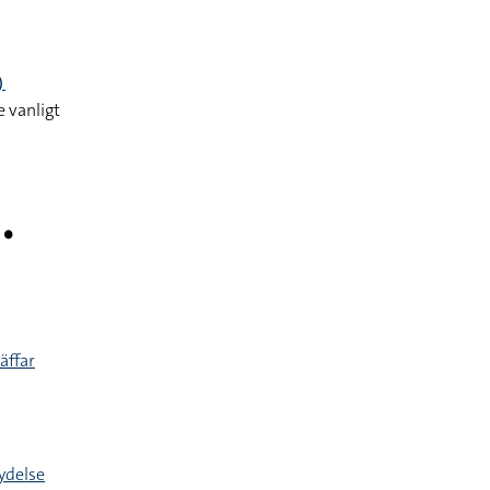
)
 vanligt
􌤟
äffar
ydelse