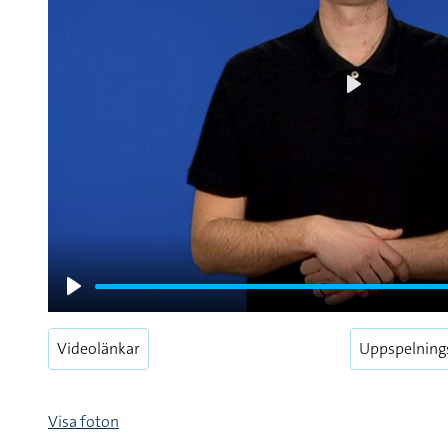
Play
Play
Videolänkar
Uppspelning
Visa foton