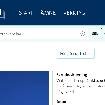
START
ÄMNE
VERKTYG
Sök
Föregående tecken
Formbeskrivning
Vinkelhanden, uppåtriktad oc
nedåt samtidigt som den slås 
högervänd
Ämne