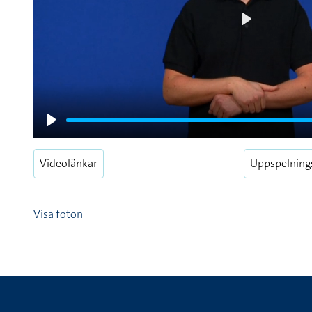
Play
Play
Videolänkar
Uppspelning
Visa foton