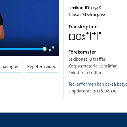
Lexikon-ID:
05481
Glosa i STS-korpus:
-
Transkription
􌤓􌤦􌥓􌥘􌤟􌥼􌥣􌥼􌤟
Förekomster
Enter
Lexikonet: 0 träffar
fullscreen
Korpusmaterial: 0 träffar
shastighet
Repetera video
Enkäter: 0 träffar
Teckenformen kan också bety
Uppdaterat: 2026-08-09