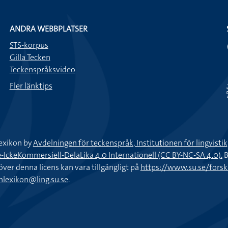
ANDRA WEBBPLATSER
STS-korpus
Gilla Tecken
Teckenspråksvideo
Fler länktips
exikon by
Avdelningen för teckenspråk, Institutionen för lingvisti
keKommersiell-DelaLika 4.0 Internationell (CC BY-NC-SA 4.0).
B
töver denna licens kan vara tillgängligt på
https://www.su.se/fors
nlexikon@ling.su.se
.