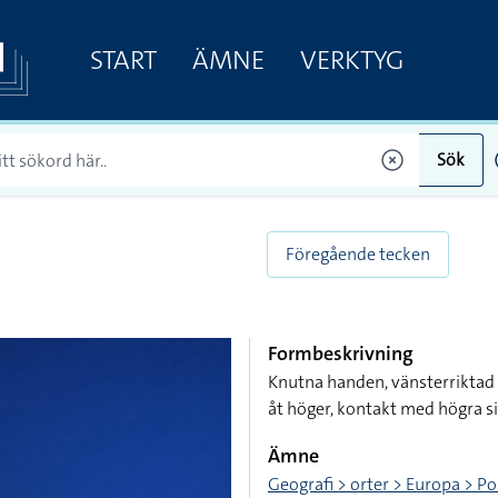
START
ÄMNE
VERKTYG
Sök
Föregående tecken
Formbeskrivning
Knutna handen, vänsterriktad 
åt höger, kontakt med högra s
Ämne
Geografi > orter > Europa > Po