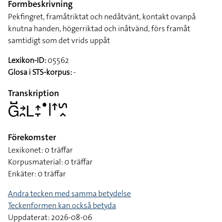
Formbeskrivning
Pekfingret, framåtriktat och nedåtvänt, kontakt ovanpå
knutna handen, högerriktad och inåtvänd, förs framåt
samtidigt som det vrids uppåt
Lexikon-ID:
05562
Glosa i STS-korpus:
-
Transkription
􌤦􌤹􌥔􌥘􌥈􌤴􌥙􌤟􌥼􌦃􌥲􌥿
Förekomster
Lexikonet: 0 träffar
Korpusmaterial: 0 träffar
Enkäter: 0 träffar
Andra tecken med samma betydelse
Teckenformen kan också betyda
Uppdaterat: 2026-08-06