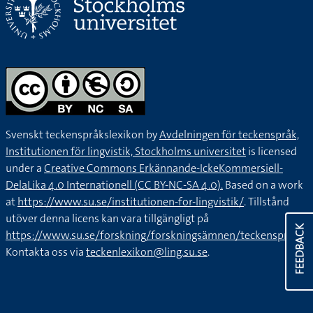
Svenskt teckenspråkslexikon by
Avdelningen för teckenspråk,
Institutionen för lingvistik, Stockholms universitet
is licensed
under a
Creative Commons Erkännande-IckeKommersiell-
DelaLika 4.0 Internationell (CC BY-NC-SA 4.0).
Based on a work
at
https://www.su.se/institutionen-for-lingvistik/
. Tillstånd
utöver denna licens kan vara tillgängligt på
FEEDBACK
https://www.su.se/forskning/forskningsämnen/teckenspråk
.
Kontakta oss via
teckenlexikon@ling.su.se
.