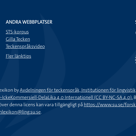
ANDRA WEBBPLATSER
STS-korpus
Gilla Tecken
Teckenspråksvideo
Fler länktips
exikon by
Avdelningen för teckenspråk, Institutionen för lingvisti
keKommersiell-DelaLika 4.0 Internationell (CC BY-NC-SA 4.0).
B
töver denna licens kan vara tillgängligt på
https://www.su.se/fors
nlexikon@ling.su.se
.