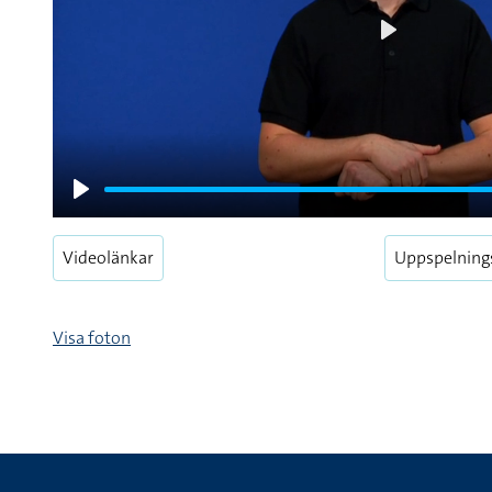
Play
Play
Videolänkar
Uppspelning
Visa foton