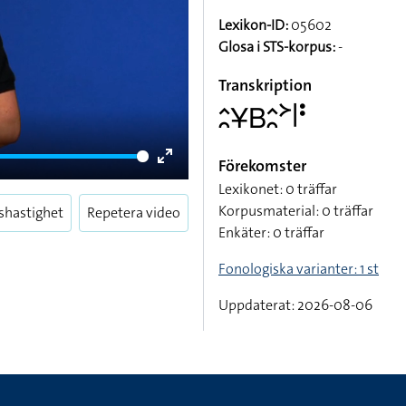
Lexikon-ID:
05602
Glosa i STS-korpus:
-
Transkription
􌤵􌥘􌥃􌤧􌤵􌥘􌦅􌥼􌥻
Förekomster
Enter
Lexikonet: 0 träffar
fullscreen
Korpusmaterial: 0 träffar
shastighet
Repetera video
Enkäter: 0 träffar
Fonologiska varianter: 1 st
Uppdaterat: 2026-08-06