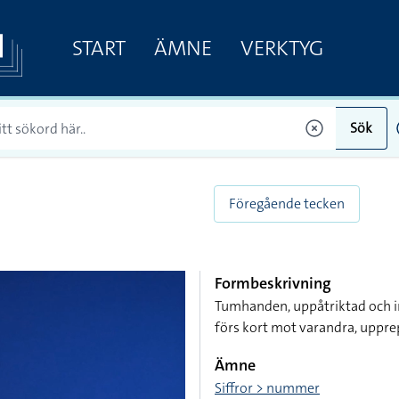
START
ÄMNE
VERKTYG
Sök
Föregående tecken
Formbeskrivning
Tumhanden, uppåtriktad och i
förs kort mot varandra, uppre
Ämne
Siffror > nummer