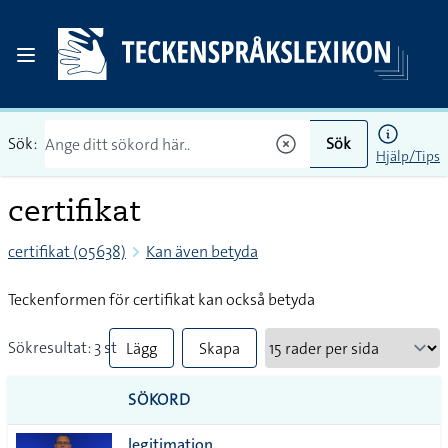
Sök:
Sök
Hjälp/Tips
certifikat
certifikat (05638)
Kan även betyda
Teckenformen för certifikat kan också betyda
Sökresultat: 3 st
Lägg
Skapa
till
PDF
SÖKORD
alla i
legitimation