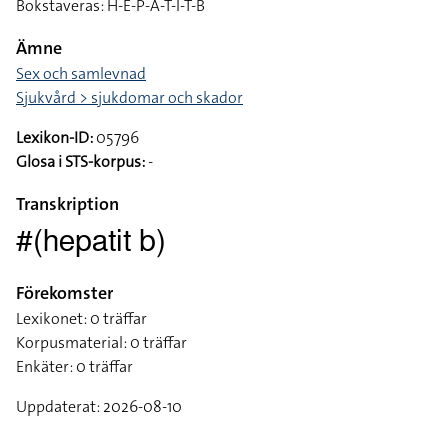
Bokstaveras: H-E-P-A-T-I-T-B
Ämne
Sex och samlevnad
Sjukvård > sjukdomar och skador
Lexikon-ID:
05796
Glosa i STS-korpus:
-
Transkription
#(hepatit b)
Förekomster
Lexikonet: 0 träffar
Korpusmaterial: 0 träffar
Enkäter: 0 träffar
Uppdaterat: 2026-08-10