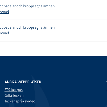
roppsdelar och kroppsegna ämnen
evnad
roppsdelar och kroppsegna ämnen
evnad
ANDRA WEBBPLATSER
STS-korpus
Gilla Tecken
Teckenspråksvideo