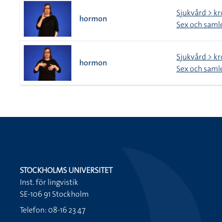
Sjukvård > k
hormon
Sex och saml
Sjukvård > k
hormon
Sex och saml
STOCKHOLMS UNIVERSITET
Inst. för lingvistik
SE-106 91 Stockholm
Telefon: 08-16 23 47