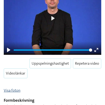
Play
Play
Enter
fulls
Uppspelningshastighet
Repetera video
Videolänkar
Visa foton
Formbeskrivning