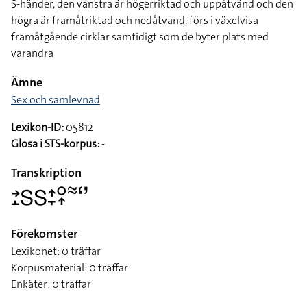
S-händer, den vänstra är högerriktad och uppåtvänd och den
högra är framåtriktad och nedåtvänd, förs i växelvisa
framåtgående cirklar samtidigt som de byter plats med
varandra
Ämne
Sex och samlevnad
Lexikon-ID:
05812
Glosa i STS-korpus:
-
Transkription
􌥔􌤸􌥅􌥅􌤴􌥙􌥰􌥾􌦇􌥬
Förekomster
Lexikonet: 0 träffar
Korpusmaterial: 0 träffar
Enkäter: 0 träffar