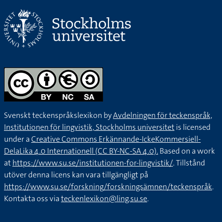
Svenskt teckenspråkslexikon by
Avdelningen för teckenspråk,
Institutionen för lingvistik, Stockholms universitet
is licensed
under a
Creative Commons Erkännande-IckeKommersiell-
DelaLika 4.0 Internationell (CC BY-NC-SA 4.0).
Based on a work
at
https://www.su.se/institutionen-for-lingvistik/
. Tillstånd
utöver denna licens kan vara tillgängligt på
https://www.su.se/forskning/forskningsämnen/teckenspråk
.
Kontakta oss via
teckenlexikon@ling.su.se
.