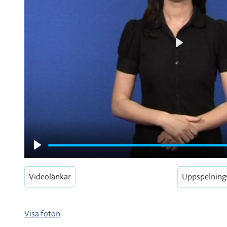
Play
Play
Videolänkar
Uppspelning
Visa foton