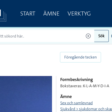
START
ÄMNE
VERKTYG
Sök
Föregående tecken
Formbeskrivning
Bokstaveras: K-L-A-M-Y-D-I-A
Ämne
Sex och samlevnad
Sjukvård > sjukdomar och ska