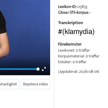
Lexikon-ID:
05833
Glosa i STS-korpus:
-
Transkription
#(klamydia)
Förekomster
Lexikonet: 0 träffar
Korpusmaterial: 0 träffar
Enkäter: 0 träffar
Uppdaterat: 2026-08-06
Enter
fullscreen
shastighet
Repetera video