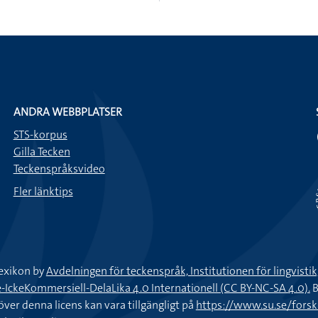
ANDRA WEBBPLATSER
STS-korpus
Gilla Tecken
Teckenspråksvideo
Fler länktips
exikon by
Avdelningen för teckenspråk, Institutionen för lingvisti
keKommersiell-DelaLika 4.0 Internationell (CC BY-NC-SA 4.0).
B
töver denna licens kan vara tillgängligt på
https://www.su.se/fors