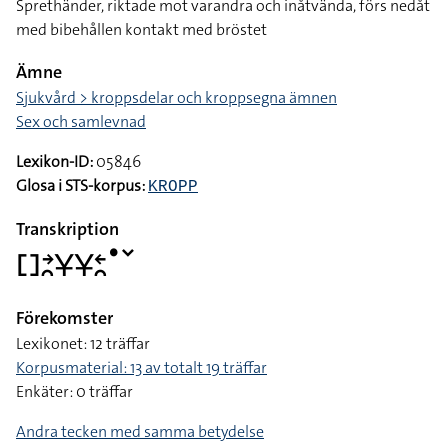
Sprethänder, riktade mot varandra och inåtvända, förs nedåt
med bibehållen kontakt med bröstet
Ämne
Sjukvård > kroppsdelar och kroppsegna ämnen
Sex och samlevnad
Lexikon-ID:
05846
Glosa i STS-korpus:
KROPP
Transkription
􌤓􌥔􌥘􌥃􌥃􌥓􌥘􌤟􌥧
Förekomster
Lexikonet: 12 träffar
Korpusmaterial: 13 av totalt 19 träffar
Enkäter: 0 träffar
Andra tecken med samma betydelse