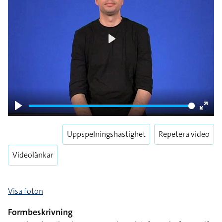
Play
Play
Enter
fulls
Uppspelningshastighet
Repetera video
Videolänkar
Visa foton
Formbeskrivning