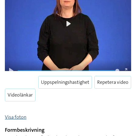
Play
Play
Enter
fulls
Uppspelningshastighet
Repetera video
Videolänkar
Visa foton
Formbeskrivning