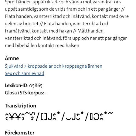
Sprethänder, uppåtriktade och vända mot varandra förs
uppåt samtidigt som de vrids fram och in ett par gånger //
Flata handen, vänsterriktad och inåtvänd, kontakt med övre
delen av bröstet // Flata handen, vänsterriktad och
framåtvänd, kontakt med hakan // Måtthanden,
vänsterriktad och inåtvänd, förs upp och ner ett par gånger
med bibehållen kontakt med halsen
Ämne
Sjukvård > kroppsdelar och kroppsegna ämnen
Sex och samlevnad
Lexikon-ID:
05865
Glosa i STS-korpus:
-
Transkription
􌤵􌥗􌥃􌥃􌤵􌤶􌥦􌥲􌦋􌥠􌤓􌤢􌥓􌥘􌤟􌥠􌤛􌤢􌥓􌤷􌤟􌥠􌤞􌥋􌥓􌥘􌤟􌥨
Förekomster