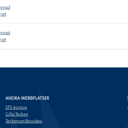
evnad
rigt
evnad
rigt
ANDRA WEBBPLATSER
STS-korpus
Gilla Tecken
Teckenspråksvideo