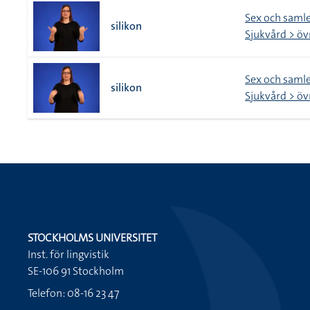
Sex och saml
silikon
Sjukvård > öv
Sex och saml
silikon
Sjukvård > öv
STOCKHOLMS UNIVERSITET
Inst. för lingvistik
SE-106 91 Stockholm
Telefon: 08-16 23 47