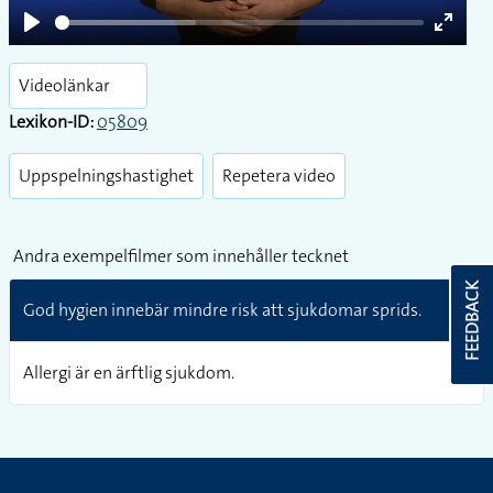
Play
Enter
fullsc
Videolänkar
Lexikon-ID:
05809
Uppspelningshastighet
Repetera video
Andra exempelfilmer som innehåller tecknet
FEEDBACK
God hygien innebär mindre risk att sjukdomar sprids.
Allergi är en ärftlig sjukdom.