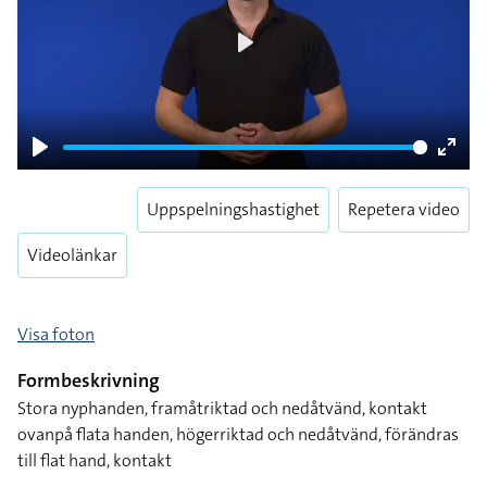
Play
Play
Enter
fulls
Uppspelningshastighet
Repetera video
Videolänkar
Visa foton
Formbeskrivning
Stora nyphanden, framåtriktad och nedåtvänd, kontakt
ovanpå flata handen, högerriktad och nedåtvänd, förändras
till flat hand, kontakt