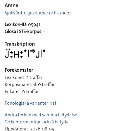
Ämne
Sjukvård > sjukdomar och skador
Lexikon-ID:
05941
Glosa i STS-korpus:
-
Transkription
􌤢􌤹􌥔􌥙􌤲􌤴􌥙􌤟􌥼􌦆􌤢􌥼􌤟
Förekomster
Lexikonet: 2 träffar
Korpusmaterial: 0 träffar
Enkäter: 0 träffar
Fonologiska varianter: 1 st
Andra tecken med samma betydelse
Teckenformen kan också betyda
Uppdaterat: 2026-08-09