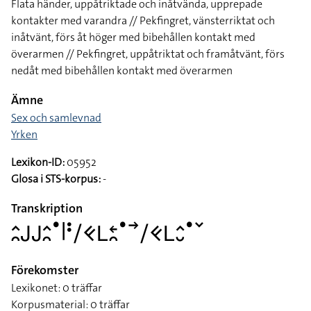
Flata händer, uppåtriktade och inåtvända, upprepade
kontakter med varandra // Pekfingret, vänsterriktat och
inåtvänt, förs åt höger med bibehållen kontakt med
överarmen // Pekfingret, uppåtriktat och framåtvänt, förs
nedåt med bibehållen kontakt med överarmen
Ämne
Sex och samlevnad
Yrken
Lexikon-ID:
05952
Glosa i STS-korpus:
-
Transkription
􌤵􌥘􌤢􌤢􌤵􌥘􌤟􌥼􌥻􌥠􌤑􌥈􌥓􌥘􌤟􌥣􌥠􌤑􌥈􌤵􌤷􌤟􌥧
Förekomster
Lexikonet: 0 träffar
Korpusmaterial: 0 träffar