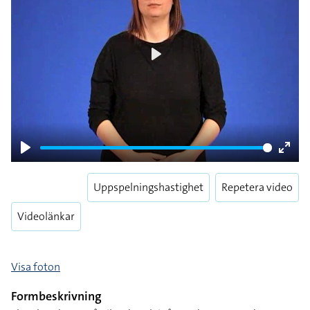
Play
Play
Enter
fulls
Uppspelningshastighet
Repetera video
Videolänkar
Visa foton
Formbeskrivning