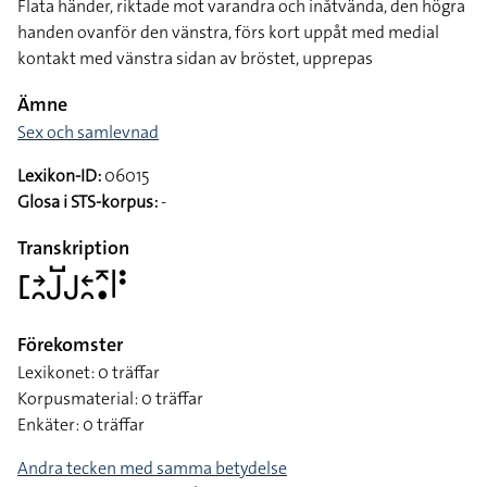
Flata händer, riktade mot varandra och inåtvända, den högra
handen ovanför den vänstra, förs kort uppåt med medial
kontakt med vänstra sidan av bröstet, upprepas
Ämne
Sex och samlevnad
Lexikon-ID:
06015
Glosa i STS-korpus:
-
Transkription
􌤕􌥔􌥘􌤢􌤹􌤢􌥓􌥘􌥷􌥡􌥼􌥻
Förekomster
Lexikonet: 0 träffar
Korpusmaterial: 0 träffar
Enkäter: 0 träffar
Andra tecken med samma betydelse