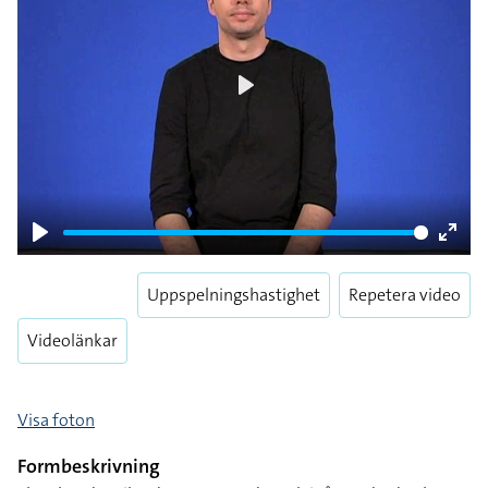
Play
Play
Enter
fulls
Uppspelningshastighet
Repetera video
Videolänkar
Visa foton
Formbeskrivning