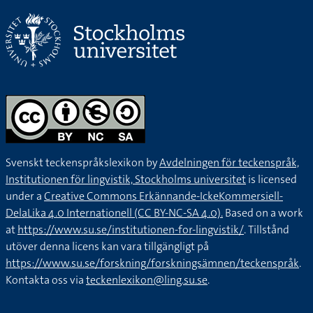
Svenskt teckenspråkslexikon by
Avdelningen för teckenspråk,
Institutionen för lingvistik, Stockholms universitet
is licensed
under a
Creative Commons Erkännande-IckeKommersiell-
DelaLika 4.0 Internationell (CC BY-NC-SA 4.0).
Based on a work
at
https://www.su.se/institutionen-for-lingvistik/
. Tillstånd
utöver denna licens kan vara tillgängligt på
https://www.su.se/forskning/forskningsämnen/teckenspråk
.
Kontakta oss via
teckenlexikon@ling.su.se
.