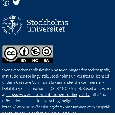
Svenskt teckenspråkslexikon by
Avdelningen för teckenspråk,
Institutionen för lingvistik, Stockholms universitet
is licensed
under a
Creative Commons Erkännande-IckeKommersiell-
DelaLika 4.0 Internationell (CC BY-NC-SA 4.0).
Based on a work
at
https://www.su.se/institutionen-for-lingvistik/
. Tillstånd
utöver denna licens kan vara tillgängligt på
https://www.su.se/forskning/forskningsämnen/teckenspråk
.
Kontakta oss via
teckenlexikon@ling.su.se
.