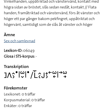
Vinkelhanden, uppåtriktad och vänstervänd, kontakt med
högra sidan av bröstet, slås sedan nedåt, kontakt // Flata
handen, framåtriktad och vänstervänd, förs åt vänster och
höger ett par gånger bakom pekfingret, uppåtriktat och
högervänt, samtidigt som de slås åt vänster och höger
Ämne
Sex och samlevnad
Lexikon-ID:
06049
Glosa i STS-korpus:
-
Transkription
􌤔􌤣􌤵􌤶􌤟􌥼􌥱􌦀􌥼􌤟􌥠􌥈􌤻􌤵􌥗􌤢􌤴􌤶􌥢􌥱􌦈􌥼􌥣􌥱􌥽
Förekomster
Lexikonet: 0 träffar
Korpusmaterial: 0 träffar
Enkäter: 0 träffar