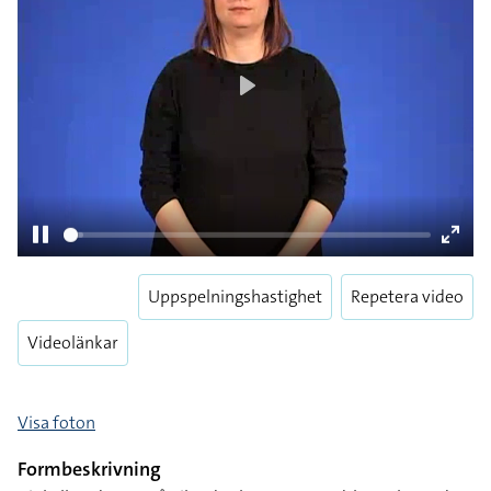
Play
Uppspelningshastighet
Repetera video
Pause
Enter
fulls
Videolänkar
Visa foton
Formbeskrivning