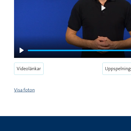
Play
Play
Videolänkar
Uppspelning
Visa foton