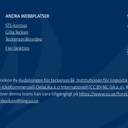
ANDRA WEBBPLATSER
STS-korpus
Gilla Tecken
Teckenspråksvideo
Fler länktips
exikon by
Avdelningen för teckenspråk, Institutionen för lingvisti
keKommersiell-DelaLika 4.0 Internationell (CC BY-NC-SA 4.0).
B
töver denna licens kan vara tillgängligt på
https://www.su.se/fors
nlexikon@ling.su.se
.