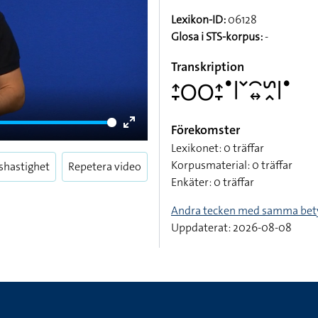
Lexikon-ID:
06128
Glosa i STS-korpus:
-
Transkription
􌤴􌥙􌥆􌥆􌤴􌥙􌤟􌥼􌥧􌥯􌦉􌥲􌥿􌥼􌤟
Förekomster
Enter
Lexikonet: 0 träffar
fullscreen
Korpusmaterial: 0 träffar
shastighet
Repetera video
Enkäter: 0 träffar
Andra tecken med samma bet
Uppdaterat: 2026-08-08