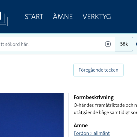
START
ÄMNE
VERKTYG
Sök
Föregående tecken
Formbeskrivning
O-händer, framåtriktade och n
utåtgående båge samtidigt som
Ämne
Fordon > allmänt