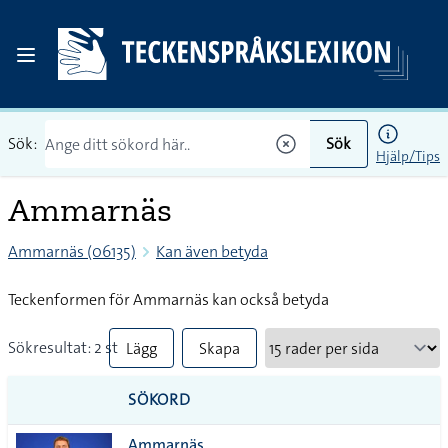
Sök:
Sök
Hjälp/Tips
Ammarnäs
Ammarnäs (06135)
Kan även betyda
Teckenformen för Ammarnäs kan också betyda
Sökresultat: 2 st
Lägg
Skapa
till
PDF
SÖKORD
alla i
Ammarnäs