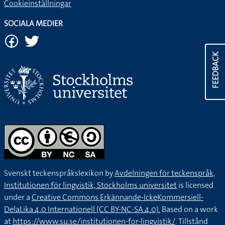
Cookieinställningar
SOCIALA MEDIER
FEEDBACK
Svenskt teckenspråkslexikon by
Avdelningen för teckenspråk,
Institutionen för lingvistik, Stockholms universitet
is licensed
under a
Creative Commons Erkännande-IckeKommersiell-
DelaLika 4.0 Internationell (CC BY-NC-SA 4.0).
Based on a work
at
https://www.su.se/institutionen-for-lingvistik/
. Tillstånd