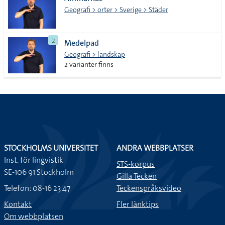
lista
Geografi > orter > Sverige > Städer
2
Medelpad
Geografi > landskap
2 varianter finns
STOCKHOLMS UNIVERSITET
ANDRA WEBBPLATSER
Inst. för lingvistik
STS-korpus
SE-106 91 Stockholm
Gilla Tecken
Telefon: 08-16 23 47
Teckenspråksvideo
Kontakt
Fler länktips
Om webbplatsen