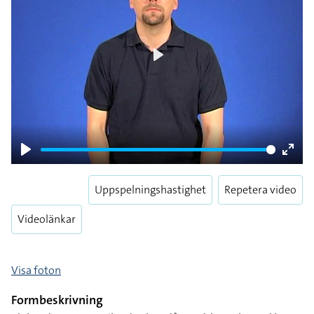
Play
Play
Enter
fulls
Uppspelningshastighet
Repetera video
Videolänkar
Visa foton
Formbeskrivning