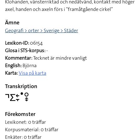
Klohanden, vänsterriktad och nedåtvänd, kontakt med höger
axel, handen och axeln förs i ”framåtgående cirkel”
Ämne
Geografi > orter > Sverige > Städer
Lexikon-ID:
06154
Glosa i STS-korpus:
-
Kommentar:
Tecknet är mindre vanligt
English:
Björna
Karta:
Visa på karta
Transkription
􌤡􌤥􌥓􌥙􌤟􌥰􌦋
Förekomster
Lexikonet: 0 träffar
Korpusmaterial: 0 träffar
Enkäter: 0 träffar