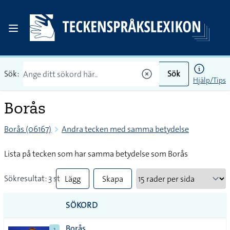
Sök:
Sök
Hjälp/Tips
Borås
Borås (06167)
Andra tecken med samma betydelse
Lista på tecken som har samma betydelse som Borås
Sökresultat: 3 st
Lägg
Skapa
till
PDF
SÖKORD
alla i
Borås
1