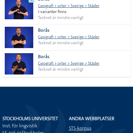
lista
Geografi > orter > Sverige > Städer
1 varianter finns
Tecknet är mindre vanligt
Borås
Geografi > orter > Sverige > Städer
Tecknet är mindre vanligt
Borås
Geografi > orter > Sverige > Städer
Tecknet är mindre vanligt
STOCKHOLMS UNIVERSITET
ANDRA WEBBPLATSER
Inst. för lingvistik
STS-korpus
SE-106 91 Stockholm