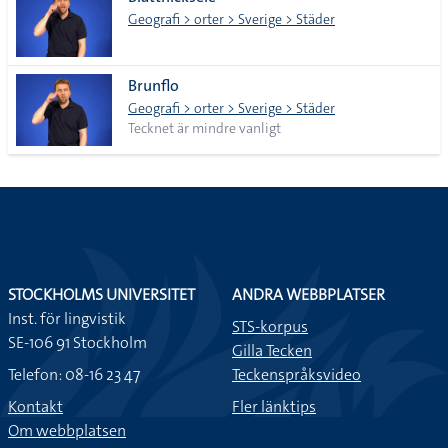
lista
Geografi > orter > Sverige > Städer
Brunflo
Geografi > orter > Sverige > Städer
Tecknet är mindre vanligt
STOCKHOLMS UNIVERSITET
ANDRA WEBBPLATSER
Inst. för lingvistik
STS-korpus
SE-106 91 Stockholm
Gilla Tecken
Telefon: 08-16 23 47
Teckenspråksvideo
Kontakt
Fler länktips
Om webbplatsen