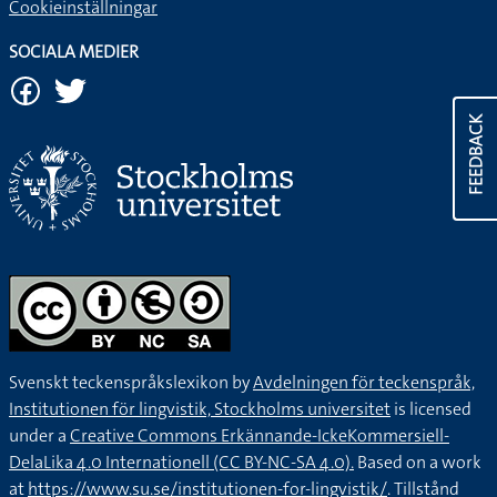
Cookieinställningar
SOCIALA MEDIER
FEEDBACK
Svenskt teckenspråkslexikon by
Avdelningen för teckenspråk,
Institutionen för lingvistik, Stockholms universitet
is licensed
under a
Creative Commons Erkännande-IckeKommersiell-
DelaLika 4.0 Internationell (CC BY-NC-SA 4.0).
Based on a work
at
https://www.su.se/institutionen-for-lingvistik/
. Tillstånd