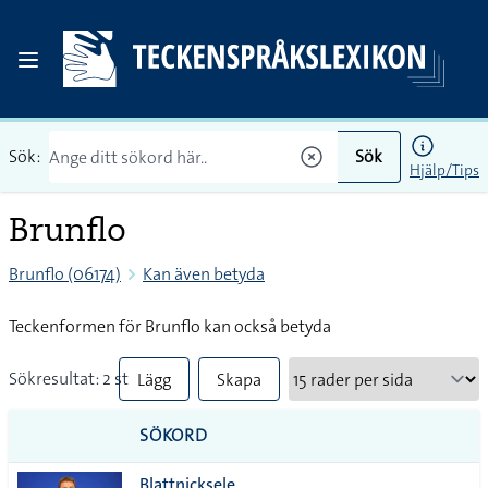
Sök:
Sök
Hjälp/Tips
Brunflo
Brunflo (06174)
Kan även betyda
Teckenformen för Brunflo kan också betyda
Sökresultat: 2 st
Lägg
Skapa
till
PDF
SÖKORD
alla i
Blattnicksele