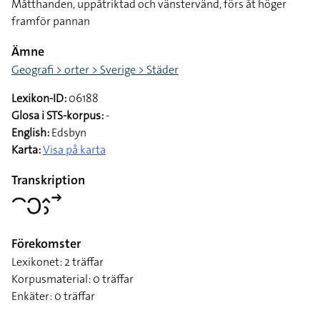
Måtthanden, uppåtriktad och vänstervänd, förs åt höger
framför pannan
Ämne
Geografi > orter > Sverige > Städer
Lexikon-ID:
06188
Glosa i STS-korpus:
-
English:
Edsbyn
Karta:
Visa på karta
Transkription
􌤃􌥋􌤵􌤶􌥣
Förekomster
Lexikonet: 2 träffar
Korpusmaterial: 0 träffar
Enkäter: 0 träffar