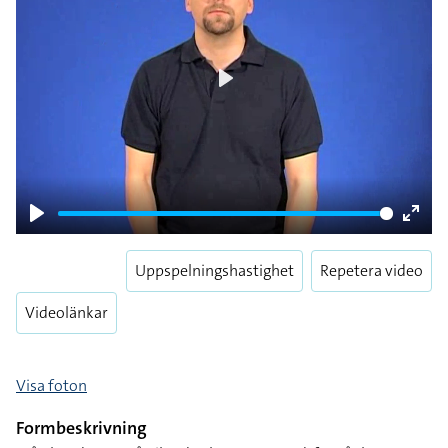
Play
Play
Enter
fulls
Uppspelningshastighet
Repetera video
Videolänkar
Visa foton
Formbeskrivning