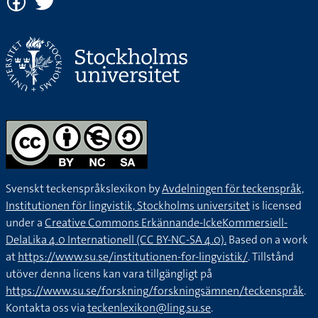
Svenskt teckenspråkslexikon by
Avdelningen för teckenspråk,
Institutionen för lingvistik, Stockholms universitet
is licensed
under a
Creative Commons Erkännande-IckeKommersiell-
DelaLika 4.0 Internationell (CC BY-NC-SA 4.0).
Based on a work
at
https://www.su.se/institutionen-for-lingvistik/
. Tillstånd
utöver denna licens kan vara tillgängligt på
https://www.su.se/forskning/forskningsämnen/teckenspråk
.
Kontakta oss via
teckenlexikon@ling.su.se
.