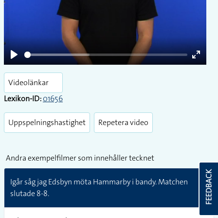
Play
Enter
fullsc
Videolänkar
Lexikon-ID:
01656
Uppspelningshastighet
Repetera video
Andra exempelfilmer som innehåller tecknet
FEEDBACK
Igår såg jag Edsbyn möta Hammarby i bandy. Matchen
slutade 8-8.