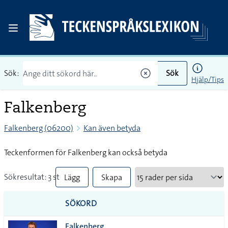
Sök:
Sök
Hjälp/Tips
Falkenberg
Falkenberg (06200)
Kan även betyda
Teckenformen för Falkenberg kan också betyda
Sökresultat: 3 st
Lägg
Skapa
till
PDF
SÖKORD
alla i
Falkenberg