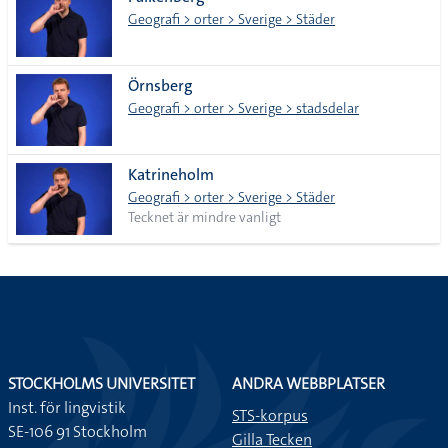
lista
Geografi > orter > Sverige > Städer
Örnsberg
Geografi > orter > Sverige > stadsdelar
Katrineholm
Geografi > orter > Sverige > Städer
Tecknet är mindre vanligt
STOCKHOLMS UNIVERSITET
ANDRA WEBBPLATSER
Inst. för lingvistik
STS-korpus
SE-106 91 Stockholm
Gilla Tecken