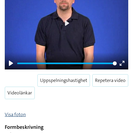
Play
Play
Enter
fulls
Uppspelningshastighet
Repetera video
Videolänkar
Visa foton
Formbeskrivning